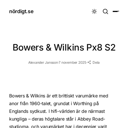
nördigt.se

Bowers & Wilkins Px8 S2
Alexander Jansson
·
7 november 2025
·
Dela
BETYG
9
Bowers & Wilkins är ett brittiskt varumärke med
anor från 1960-talet, grundat i Worthing på
Englands sydkust. I hifi-världen är de närmast
kungliga – deras högtalare står i Abbey Road-
studiorna, och varumärket har i decennier varit