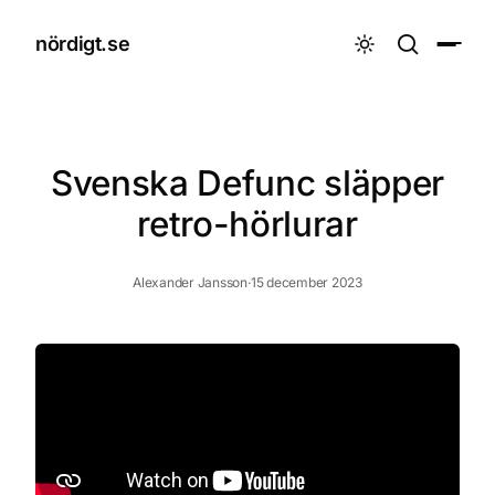
nördigt.se

Svenska Defunc släpper
retro-hörlurar
Alexander Jansson
·
15 december 2023