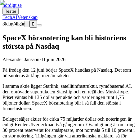
nördigt.se
Tester
Tech
AI
Vetenskap
3
idag
/
4
igår

SpaceX börsnotering kan bli historiens
största på Nasdaq
Alexander Jansson
·
11 juni 2026
På fredag den 12 juni börjar SpaceX handlas på Nasdaq. Det som
börsnoteras är långt mer än raketer.
I samma aktie ligger Starlink, satellitinfrastruktur, rymdbaserad AI,
den oprövade superraketen Starship och en rejäl dos Musk-hype.
Priset väntas bli 135 dollar per aktie och värderingen runt 1,75
biljoner dollar. SpaceX börsnotering blir i så fall den största i
finanshistorien.
Bolaget säljer aktier för cirka 75 miljarder dollar och noteringen är
enligt Reuters övertecknad två gånger om. Ovanligt nog är omkring
30 procent reserverat för småsparare, mot normala 5 till 10 procent i
en stor notering. Tillgången går via amerikanska mäklare, så för