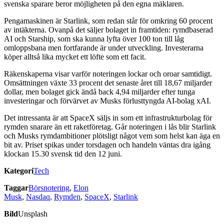
svenska sparare beror möjligheten på den egna mäklaren.
Pengamaskinen är Starlink, som redan står för omkring 60 procent
av intäkterna. Ovanpå det säljer bolaget in framtiden: rymdbaserad
AI och Starship, som ska kunna lyfta över 100 ton till låg
omloppsbana men fortfarande är under utveckling. Investerarna
köper alltså lika mycket ett löfte som ett facit.
Räkenskaperna visar varför noteringen lockar och oroar samtidigt.
Omsättningen växte 33 procent det senaste året till 18,67 miljarder
dollar, men bolaget gick ändå back 4,94 miljarder efter tunga
investeringar och förvärvet av Musks förlusttyngda AI-bolag xAI.
Det intressanta är att SpaceX säljs in som ett infrastrukturbolag för
rymden snarare än ett raketföretag. Går noteringen i lås blir Starlink
och Musks rymdambitioner plötsligt något vem som helst kan äga en
bit av. Priset spikas under torsdagen och handeln väntas dra igång
klockan 15.30 svensk tid den 12 juni.
Kategori
Tech
Taggar
Börsnotering
,
Elon
Musk
,
Nasdaq
,
Rymden
,
SpaceX
,
Starlink
Bild
Unsplash