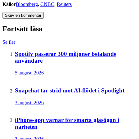
Källor
Bloomberg
,
CNBC
,
Reuters
Skriv en kommentar
Fortsätt läsa
Se fler
Spotify passerar 300 miljoner betalande
användare
5 augusti 2026
Snapchat tar strid mot AI-flödet i Spotlight
3 augusti 2026
iPhone-app varnar för smarta glasögon i
närheten
3 augusti 2026