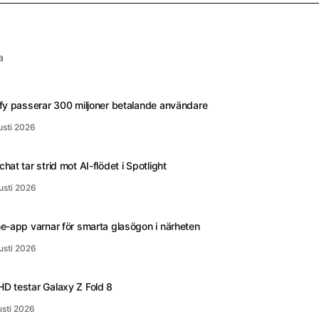
a
fy passerar 300 miljoner betalande användare
usti 2026
hat tar strid mot AI-flödet i Spotlight
usti 2026
e-app varnar för smarta glasögon i närheten
usti 2026
D testar Galaxy Z Fold 8
usti 2026