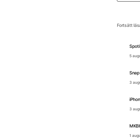
Fortsätt läs
Spoti
5 aug
Snapc
3 aug
iPhon
3 aug
MKBH
1 aug