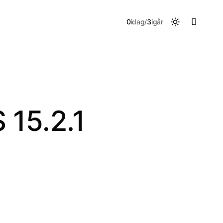

0
idag
/
3
igår
 15.2.1