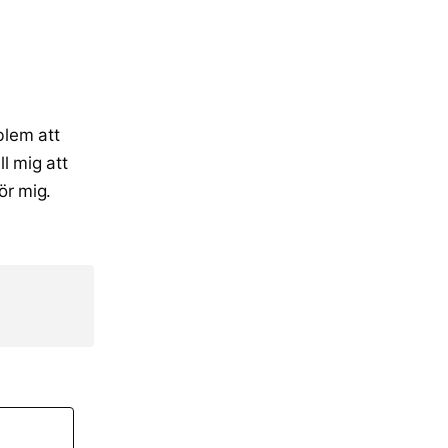
blem att
ll mig att
ör mig.