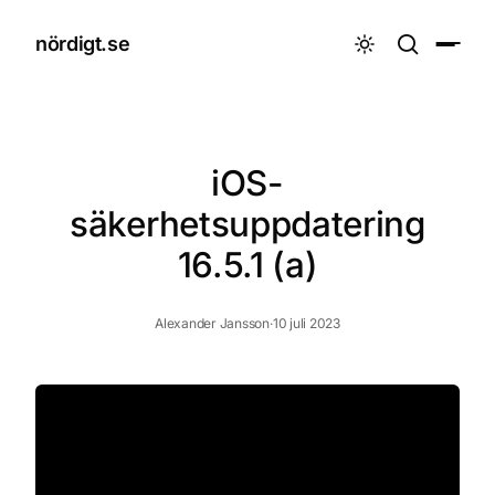
nördigt.se

iOS-
säkerhetsuppdatering
16.5.1 (a)
Alexander Jansson
·
10 juli 2023