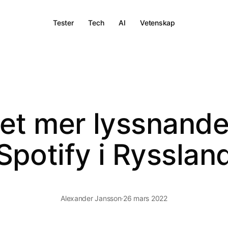
Tester
Tech
AI
Vetenskap
get mer lyssnande
Spotify i Rysslan
Alexander Jansson
·
26 mars 2022