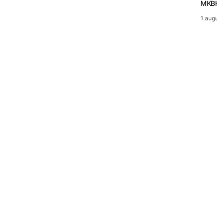
MKBH
1 aug