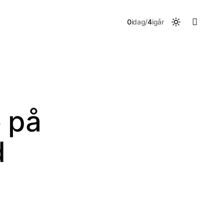

0
idag
/
4
igår
 på
d