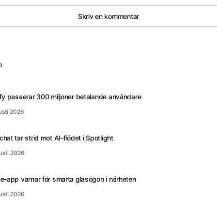
Skriv en kommentar
a
fy passerar 300 miljoner betalande användare
usti 2026
hat tar strid mot AI-flödet i Spotlight
usti 2026
e-app varnar för smarta glasögon i närheten
usti 2026