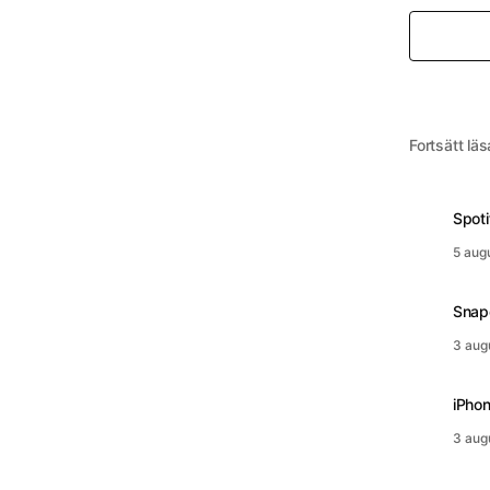
Fortsätt läs
Spoti
5 aug
Snapc
3 aug
iPhon
3 aug