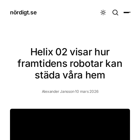
nördigt.se

Helix 02 visar hur
framtidens robotar kan
städa våra hem
Alexander Jansson
·
10 mars 2026