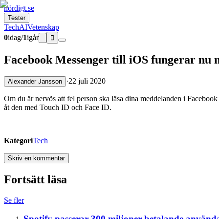
nördigt.se
Tester
Tech
AI
Vetenskap
0
idag
/
1
igår

Facebook Messenger till iOS fungerar nu 
·
22 juli 2020
Alexander Jansson
Om du är nervös att fel person ska läsa dina meddelanden i Facebook
åt den med Touch ID och Face ID.
Kategori
Tech
Skriv en kommentar
Fortsätt läsa
Se fler
Spotify passerar 300 miljoner betalande använd