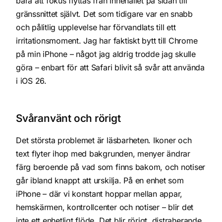
bara att fokus flyttas från innehållet på sidan till
gränssnittet självt. Det som tidigare var en snabb
och pålitlig upplevelse har förvandlats till ett
irritationsmoment. Jag har faktiskt bytt till Chrome
på min iPhone – något jag aldrig trodde jag skulle
göra – enbart för att Safari blivit så svår att använda
i iOS 26.
Svåranvänt och rörigt
Det största problemet är läsbarheten. Ikoner och
text flyter ihop med bakgrunden, menyer ändrar
färg beroende på vad som finns bakom, och notiser
går ibland knappt att urskilja. På en enhet som
iPhone – där vi konstant hoppar mellan appar,
hemskärmen, kontrollcenter och notiser – blir det
inte ett enhetligt flöde. Det blir rörigt, distraherande