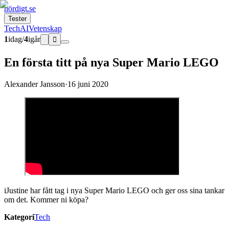
nördigt.se
Tester
Tech
AI
Vetenskap
1
idag
/
4
igår

En första titt på nya Super Mario LEGO
Alexander Jansson
·
16 juni 2020
iJustine har fått tag i nya Super Mario LEGO och ger oss sina tankar
om det. Kommer ni köpa?
Kategori
Tech