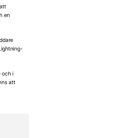
att
ch en
addare
Lightning-
 och i
ns att