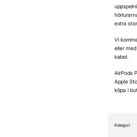
uppspelni
hörlurarn
extra sto
Vi komme
eller med
kabel.
AirPods P
Apple St
köpa i bu
Kategori