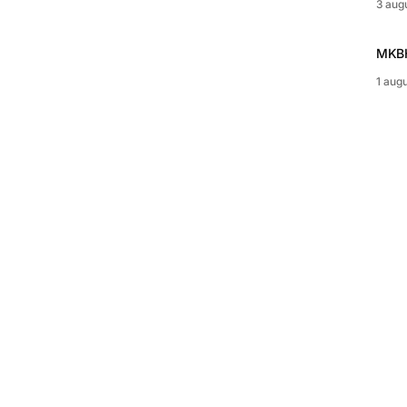
3 aug
MKBH
1 aug