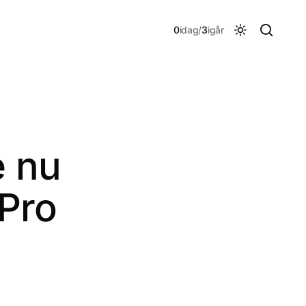
0
idag
/
3
igår

e nu
Pro