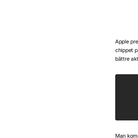
Apple pre
chippet på
bättre ak
Man komm