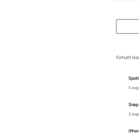
Fortsätt läs
Spoti
5 aug
Snapc
3 aug
iPhon