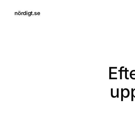
nördigt.se
Eft
up