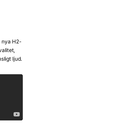
t nya H2-
alitet,
ligt ljud.