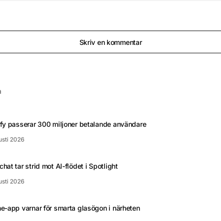
Skriv en kommentar
a
fy passerar 300 miljoner betalande användare
usti 2026
hat tar strid mot AI-flödet i Spotlight
usti 2026
e-app varnar för smarta glasögon i närheten