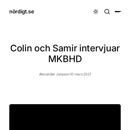
nördigt.se

Colin och Samir intervjuar
MKBHD
Alexander Jansson
·
10 mars 2021