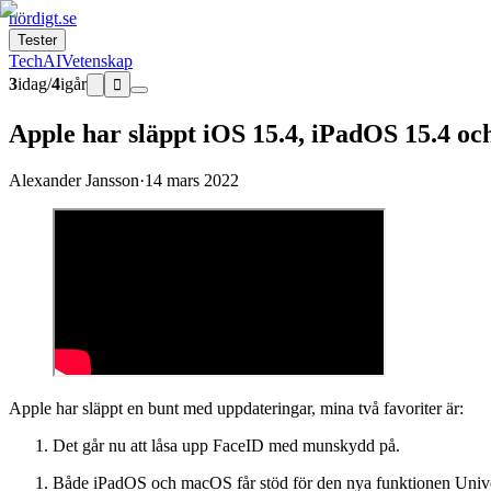
nördigt.se
Tester
Tech
AI
Vetenskap
3
idag
/
4
igår

Apple har släppt iOS 15.4, iPadOS 15.4 o
Alexander Jansson
·
14 mars 2022
Apple har släppt en bunt med uppdateringar, mina två favoriter är:
Det går nu att låsa upp FaceID med munskydd på.
Både iPadOS och macOS får stöd för den nya funktionen Unive