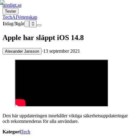
nördigt.se
Tester
Tech
AI
Vetenskap
1
idag
/
3
igår

Apple har släppt iOS 14.8
·
13 september 2021
Alexander Jansson
Den här uppdateringen innehåller viktiga säkerhetsuppdateringar
och rekommenderas för alla användare.
Kategori
Tech